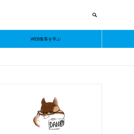
WEB集客を学ぶ
s/muum_tcd085/functions/menu.php
37
m_tcd085/functions/menu.php
48