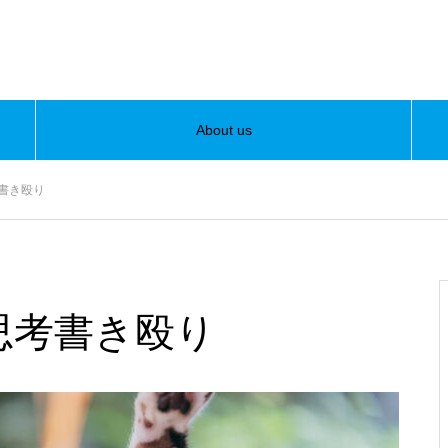
About us
/home/nish/dandanshark.com/public_html/wp-content/theme
考書き殴り
home/nish/dandanshark.com/public_html/wp-content/themes/muu
の思考書き殴り