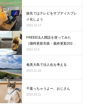
旅先ではテレビをサブディスプレ
イ化しよう
2022.10.17
FREEE法人開設を使ってみた
（随時更新失敗・最終更新2022/1
2/5）
2022.12.5
奄美大島で法人化を考える
2022.11.18
千葉っちゃうよー、おじさん
2022.10.11