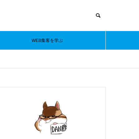
WEB集客を学ぶ
s/muum_tcd085/functions/menu.php
37
m_tcd085/functions/menu.php
48