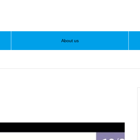
About us
/home/nish/dandanshark.com/public_html/wp-content/theme
home/nish/dandanshark.com/public_html/wp-content/themes/muu